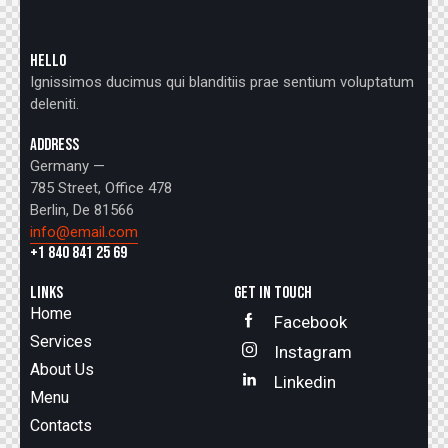
HELLO
Ignissimos ducimus qui blanditiis prae sentium voluptatum
deleniti.
ADDRESS
Germany —
785 Street, Office 478
Berlin, De 81566
info@email.com
+1 840 841 25 69
LINKS
GET IN TOUCH
Home
Facebook
Services
Instagram
About Us
Linkedin
Menu
Contacts